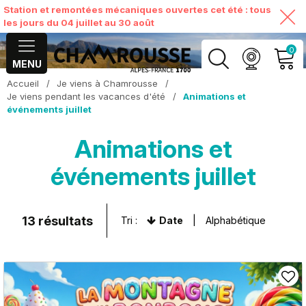
Station et remontées mécaniques ouvertes cet été : tous
les jours du 04 juillet au 30 août
0
MENU
Accueil
/
Je viens à Chamrousse
/
MON COMPTE
Je viens pendant les vacances d'été
/
Animations et
événements juillet
VOIR MON PANIER
Animations et
événements juillet
13
résultats
Tri :
Date
Alphabétique