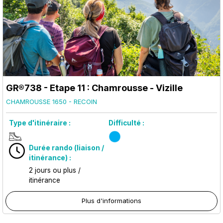
GR®738 - Etape 11 : Chamrousse - Vizille
CHAMROUSSE 1650 - RECOIN
Type d'itinéraire :
Difficulté :
Durée rando (liaison /
itinérance) :
2 jours ou plus /
itinérance
Plus d'informations