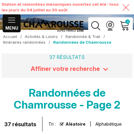
Station et remontées mécaniques ouvertes cet été : tous
les jours du 04 juillet au 30 août
0
MENU
Accueil
/
Activités & Loisirs
/
Randonnée & Trail
/
MON COMPTE
Itinéraires randonnées
/
Randonnées de Chamrousse
37
RÉSULTATS
VOIR MON PANIER
Affiner votre recherche
Randonnées de
Chamrousse - Page 2
37
résultats
Tri :
Aléatoire
Alphabétique