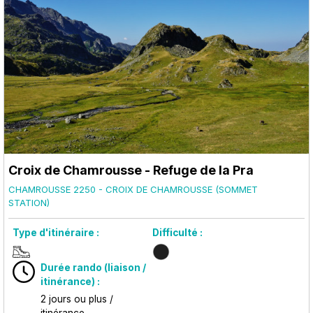
Croix de Chamrousse - Refuge de la Pra
CHAMROUSSE 2250 - CROIX DE CHAMROUSSE (SOMMET
STATION)
Type d'itinéraire :
Difficulté :
Durée rando (liaison /
itinérance) :
2 jours ou plus /
itinérance