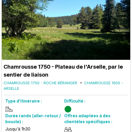
Chamrousse 1750 - Plateau de l'Arselle, par le
sentier de liaison
CHAMROUSSE 1750 - ROCHE BÉRANGER
CHAMROUSSE 1600 -
ARSELLE
Type d'itinéraire :
Difficulté :
Durée rando (aller-retour /
Offres adaptées à des
boucle) :
clientèles spécifiques :
Jusqu'à 1h30