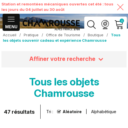
Station et remontées mécaniques ouvertes cet été : tous
les jours du 04 juillet au 30 août
0
MENU
Accueil
/
Pratique
/
Office de Tourisme
/
Boutique
/
Tous
MON COMPTE
les objets souvenir cadeau et expérience Chamrousse
VOIR MON PANIER
Affiner votre recherche
Tous les objets
Chamrousse
47
résultats
Tri :
Aléatoire
Alphabétique