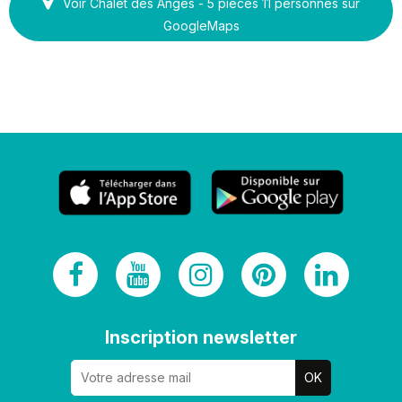
Voir Chalet des Anges - 5 pièces 11 personnes sur
GoogleMaps
Inscription newsletter