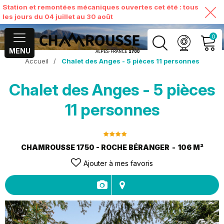
Station et remontées mécaniques ouvertes cet été : tous
les jours du 04 juillet au 30 août
0
MENU
Accueil
/
Chalet des Anges - 5 pièces 11 personnes
MON COMPTE
Chalet des Anges - 5 pièces
VOIR MON PANIER
11 personnes
CHAMROUSSE 1750 - ROCHE BÉRANGER
106
M²
Ajouter à mes favoris