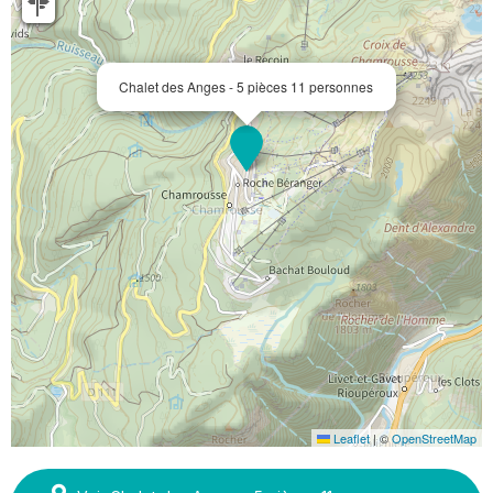
Chalet des Anges - 5 pièces 11 personnes
Leaflet
|
©
OpenStreetMap