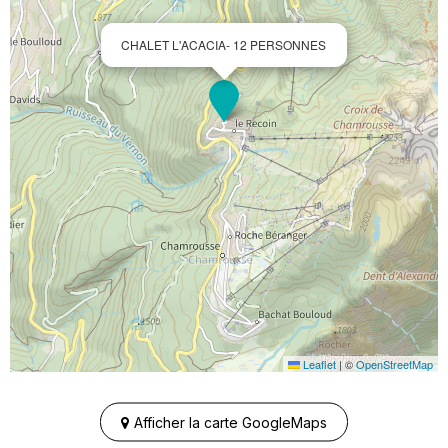
CHALET L'ACACIA- 12 PERSONNES
Leaflet
|
©
OpenStreetMap
Afficher la carte GoogleMaps