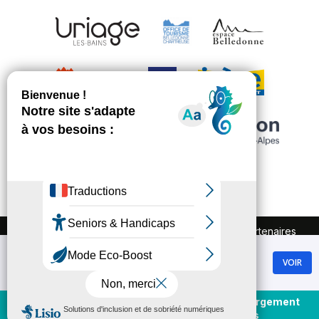
FAQ
Recrutement
Marchés publics
Partenaires
Plan du site
Mentions légales
Chamrousse
Politique de confidentialité
VOIR
GRATUIT - Sur Google Play
Conditions Générales de Vente
Gestion des cookies
Achat et rechargement
En direct
forfaits