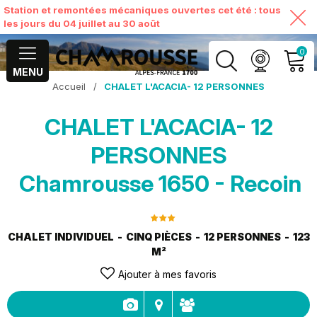
Station et remontées mécaniques ouvertes cet été : tous
les jours du 04 juillet au 30 août
0
MENU
Accueil
/
CHALET L'ACACIA- 12 PERSONNES
MON COMPTE
CHALET L'ACACIA- 12
VOIR MON PANIER
PERSONNES
Chamrousse 1650 - Recoin
CHALET INDIVIDUEL
CINQ PIÈCES
12 PERSONNES
123
M²
Ajouter à mes favoris