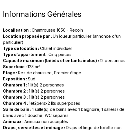
Informations Générales
Localisation
:
Chamrousse 1650 - Recoin
Location proposée par
:
Un loueur particulier (annonce d'un
particulier)
Type de location
:
Chalet individuel
Type d'appartement
:
Cinq pièces
Capacité maximum (bébés et enfants inclus)
:
12 personnes
Superficie
:
123
m²
Etage
:
Rez de chaussee
Premier étage
Exposition
:
Sud
Chambre 1
:
1
lit(s) 2 personnes
Chambre 2
:
1
lit(s) 2 personnes
Chambre 3
:
1
lit(s) 2 personnes
Chambre 4
:
1et2persx2
lits superposés
Salle de bain
:
1
salle(s) de bains avec 1 baignoire
1
salle(s) de
bains avec 1 douche
WC séparés
Animaux
:
Animaux non acceptés
Draps, serviettes et ménage
:
Draps et linge de toilette non