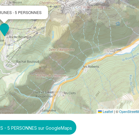
RUNES - 5 PERSONNES
Leaflet
|
©
OpenStreet
S - 5 PERSONNES sur GoogleMaps