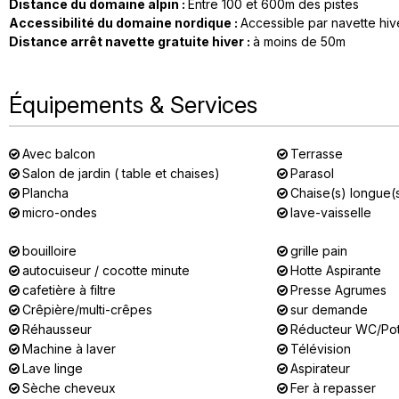
Distance du domaine alpin
:
Entre 100 et 600m des pistes
Accessibilité du domaine nordique
:
Accessible par navette hiv
Distance arrêt navette gratuite hiver
:
à moins de
50m
Équipements & Services
Avec balcon
Terrasse
Salon de jardin ( table et chaises)
Parasol
Plancha
Chaise(s) longue(
micro-ondes
lave-vaisselle
bouilloire
grille pain
autocuiseur / cocotte minute
Hotte Aspirante
cafetière à filtre
Presse Agrumes
Crêpière/multi-crêpes
sur demande
Réhausseur
Réducteur WC/Po
Machine à laver
Télévision
Lave linge
Aspirateur
Sèche cheveux
Fer à repasser