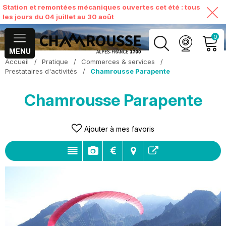
Station et remontées mécaniques ouvertes cet été : tous
les jours du 04 juillet au 30 août
0
MENU
Accueil
/
Pratique
/
Commerces & services
/
MON COMPTE
Prestataires d'activités
/
Chamrousse Parapente
Chamrousse Parapente
VOIR MON PANIER
Ajouter à mes favoris