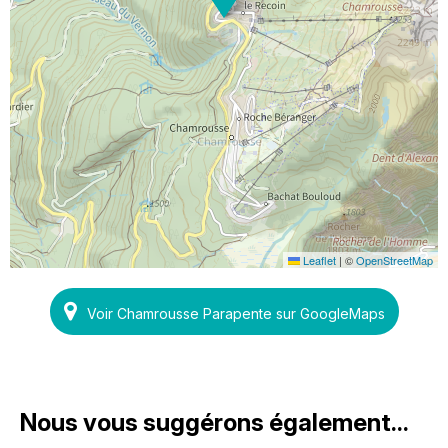
Leaflet
|
©
OpenStreetMap
Voir Chamrousse Parapente sur GoogleMaps
Nous vous suggérons également...