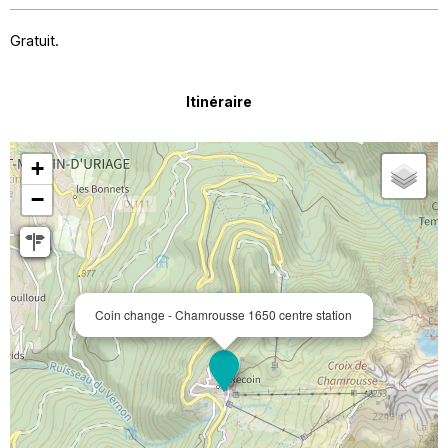
Gratuit.
Itinéraire
+
−
Coin change - Chamrousse 1650 centre station