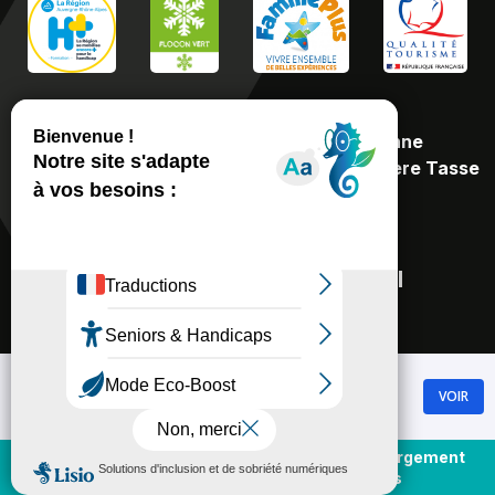
OFFICES
DE TOURISME
•
Recoin - 1650 : 42 place de Belledonne
•
Roche Béranger - 1750 : 478 avenue du Père Tasse
38410 Chamrousse
+ 33 (0)4 76 89 92 65
Contacter l'Office par mail
Chamrousse Réservation
Chamrousse
Régie Remontées Mécaniques
VOIR
GRATUIT - Sur Google Play
Mairie
Achat et rechargement
En direct
forfaits