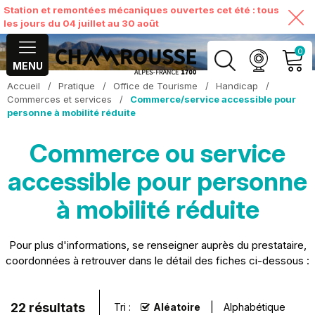
Station et remontées mécaniques ouvertes cet été : tous
les jours du 04 juillet au 30 août
0
MENU
Accueil
/
Pratique
/
Office de Tourisme
/
Handicap
/
MON COMPTE
Commerces et services
/
Commerce/service accessible pour
personne à mobilité réduite
VOIR MON PANIER
Commerce ou service
accessible pour personne
à mobilité réduite
Pour plus d'informations, se renseigner auprès du prestataire,
coordonnées à retrouver dans le détail des fiches ci-dessous :
22
résultats
Tri :
Aléatoire
Alphabétique