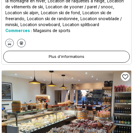
la montagne en hiver
Location de raquettes à neige
Location
de vêtements de ski
Location de yooner / paret / snooc
Location ski alpin
Location ski de fond
Location ski de
freerando
Location ski de randonnée
Location snowblade /
miniski
Location snowboard
Location splitboard
Commerces :
Magasins de sports
Plus d'informations