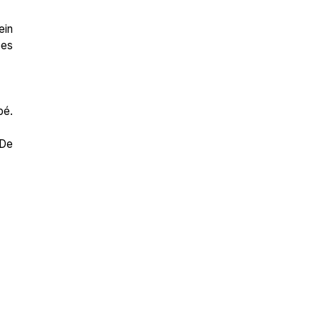
ein
ées
bé.
 De