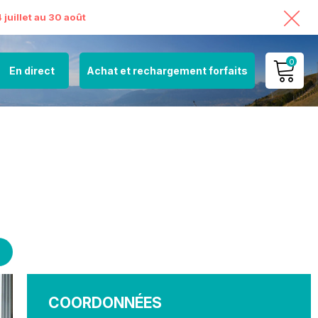
juillet au 30 août
0
En direct
Achat et rechargement forfaits
MON COMPTE
VOIR MON PANIER
COORDONNÉES