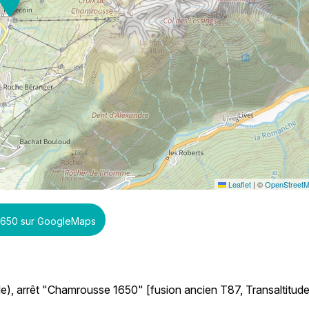
Leaflet
|
©
OpenStreet
 1650 sur GoogleMaps
ble), arrêt "Chamrousse 1650" [fusion ancien T87, Transaltitude