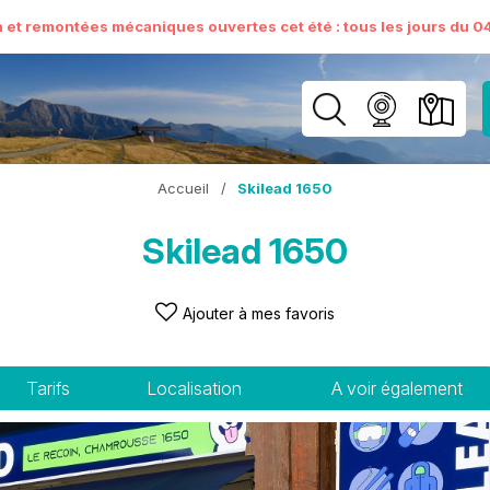
n et remontées mécaniques ouvertes cet été : tous les jours du 04 
Accueil
/
Skilead 1650
Skilead 1650
Ajouter à mes favoris
Tarifs
Localisation
A voir également