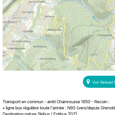
Voir Skilead
Transport en commun - arrêt Chamrousse 1650 - Recoin :
• ligne bus régulière toute l'année : N93 (vers/depuis Greno
Destination nature Skibus / Estibus 707]