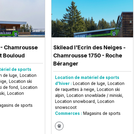
- Chamrousse
Skilead l'Ecrin des Neiges
-
t Bouloud
Chamrousse 1750 - Roche
Béranger
ériel de sports
n de luge
Location
Location de matériel de sports
eige
Location ski
d'hiver :
Location de luge
Location
ki de fond
Location
de raquettes à neige
Location ski
ski
Location
alpin
Location snowblade / miniski
Location snowboard
Location
gasins de sports
snowscoot
Commerces :
Magasins de sports