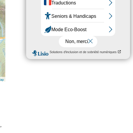
Map
,