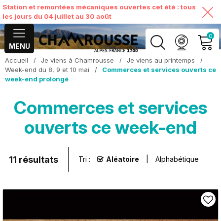
Station et remontées mécaniques ouvertes cet été : tous
les jours du 04 juillet au 30 août
0
MENU
Accueil
/
Je viens à Chamrousse
/
Je viens au printemps
/
MON COMPTE
Week-end du 8, 9 et 10 mai
/
Commerces et services ouverts ce
week-end prolongé
VOIR MON PANIER
Commerces et services
ouverts ce week-end
11
résultats
Tri :
Aléatoire
Alphabétique