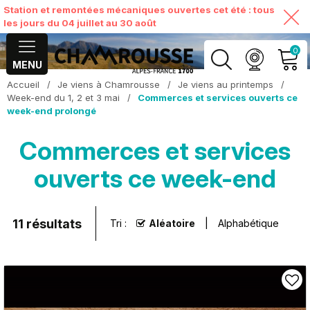
Station et remontées mécaniques ouvertes cet été : tous
les jours du 04 juillet au 30 août
0
MENU
Accueil
/
Je viens à Chamrousse
/
Je viens au printemps
/
MON COMPTE
Week-end du 1, 2 et 3 mai
/
Commerces et services ouverts ce
week-end prolongé
VOIR MON PANIER
Commerces et services
ouverts ce week-end
11
résultats
Tri :
Aléatoire
Alphabétique