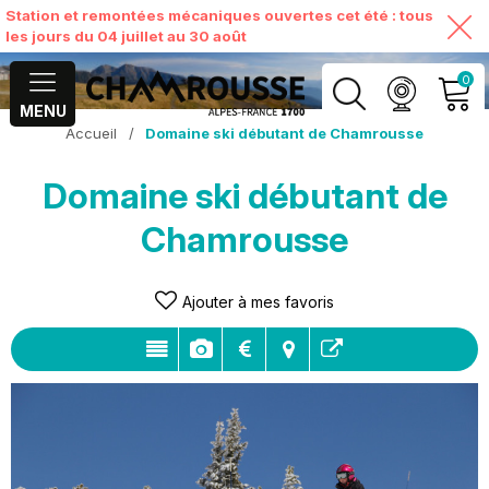
Station et remontées mécaniques ouvertes cet été : tous
les jours du 04 juillet au 30 août
0
MENU
Accueil
/
Domaine ski débutant de Chamrousse
MON COMPTE
Domaine ski débutant de
VOIR MON PANIER
Chamrousse
Ajouter à mes favoris