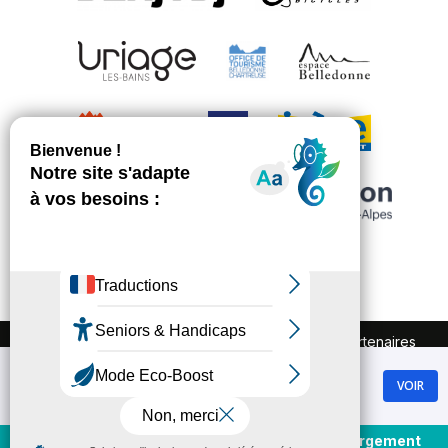
FAQ
Recrutement
Marchés publics
Partenaires
Plan du site
Mentions légales
Chamrousse
Politique de confidentialité
VOIR
GRATUIT - Sur Google Play
Conditions Générales de Vente
Gestion des cookies
Achat et rechargement