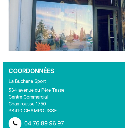
COORDONNÉES
La Bucherie Sport
534 avenue du Père Tasse
Centre Commercial
Chamrousse 1750
38410
CHAMROUSSE
04 76 89 96 97