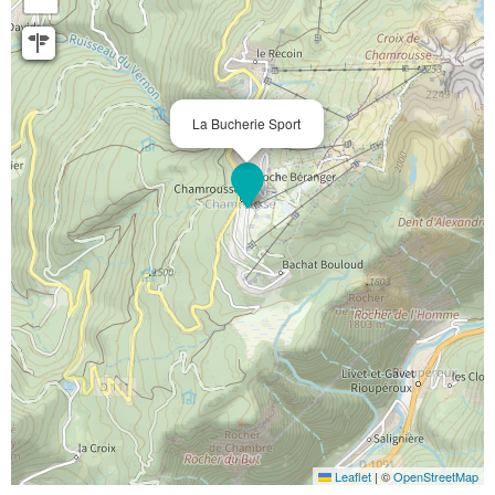
La Bucherie Sport
Leaflet
|
©
OpenStreetMap