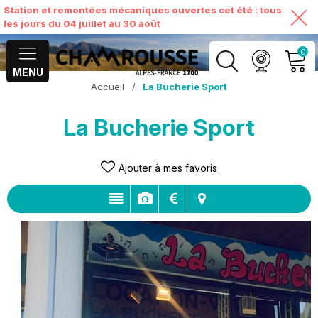
Station et remontées mécaniques ouvertes cet été : tous
les jours du 04 juillet au 30 août
0
MENU
Accueil
/
La Bucherie Sport
MON COMPTE
La Bucherie Sport
VOIR MON PANIER
Ajouter à mes favoris