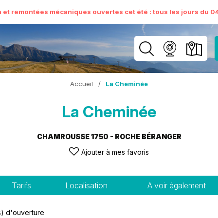
n et remontées mécaniques ouvertes cet été : tous les jours du 04 
Accueil
/
La Cheminée
La Cheminée
CHAMROUSSE 1750 - ROCHE BÉRANGER
Ajouter à mes favoris
Tarifs
Localisation
A voir également
) d'ouverture