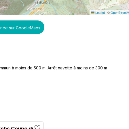
Leaflet
|
©
OpenStreet
inée sur GoogleMaps
commun à moins de 500 m
Arrêt navette à moins de 300 m
tchs Coupe du