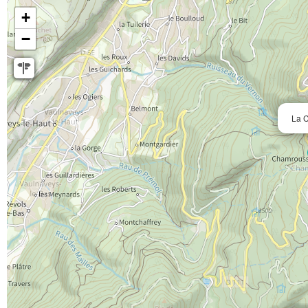
+
−
La 