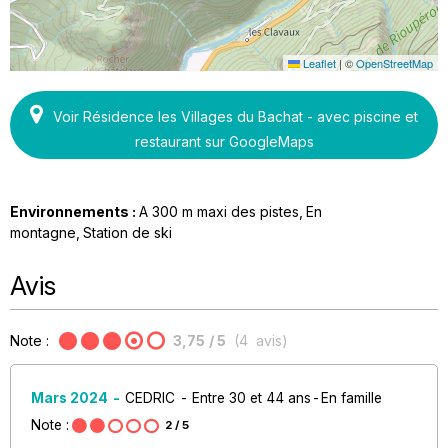
Leaflet
|
©
OpenStreetMap
Voir Résidence les Villages du Bachat - avec piscine et
restaurant sur GoogleMaps
Environnements :
A 300 m maxi des pistes
En
montagne
Station de ski
Avis
Note :
3,75
/ 5
(
4
avis
)
Mars 2024
CEDRIC
Entre 30 et 44 ans
En famille
Note :
2
/ 5