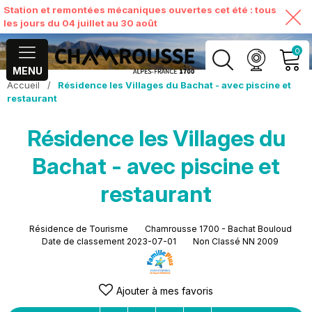
Station et remontées mécaniques ouvertes cet été : tous
les jours du 04 juillet au 30 août
0
MENU
Accueil
/
Résidence les Villages du Bachat - avec piscine et
MON COMPTE
restaurant
Résidence les Villages du
VOIR MON PANIER
Bachat - avec piscine et
restaurant
Résidence de Tourisme
Chamrousse 1700 - Bachat Bouloud
Date de classement
2023-07-01
Non Classé NN 2009
Ajouter à mes favoris