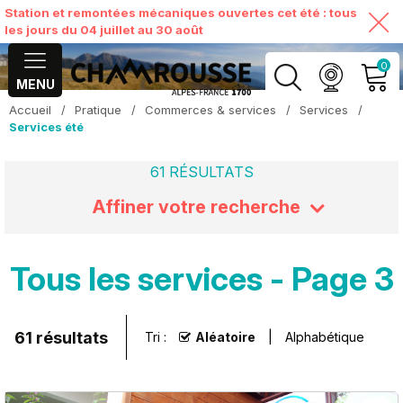
Station et remontées mécaniques ouvertes cet été : tous
les jours du 04 juillet au 30 août
0
MENU
Accueil
/
Pratique
/
Commerces & services
/
Services
/
MON COMPTE
Services été
61
RÉSULTATS
VOIR MON PANIER
Affiner votre recherche
Tous les services - Page 3
61
résultats
Tri :
Aléatoire
Alphabétique