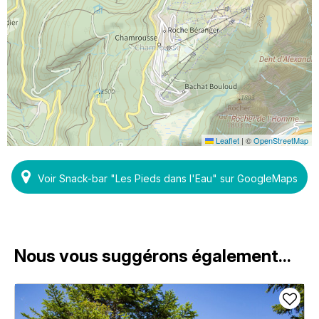
Leaflet
|
©
OpenStreetMap
Voir Snack-bar "Les Pieds dans l'Eau" sur GoogleMaps
Nous vous suggérons également...