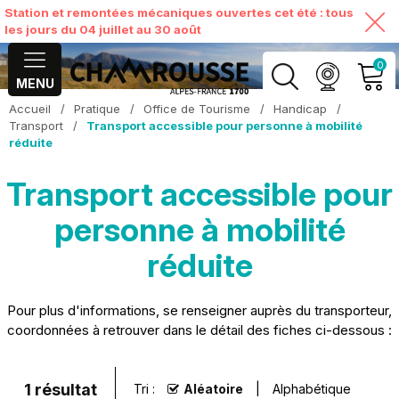
Station et remontées mécaniques ouvertes cet été : tous
les jours du 04 juillet au 30 août
0
MENU
Accueil
/
Pratique
/
Office de Tourisme
/
Handicap
/
MON COMPTE
Transport
/
Transport accessible pour personne à mobilité
réduite
VOIR MON PANIER
Transport accessible pour
personne à mobilité
réduite
Pour plus d'informations, se renseigner auprès du transporteur,
coordonnées à retrouver dans le détail des fiches ci-dessous :
1
résultat
Tri :
Aléatoire
Alphabétique