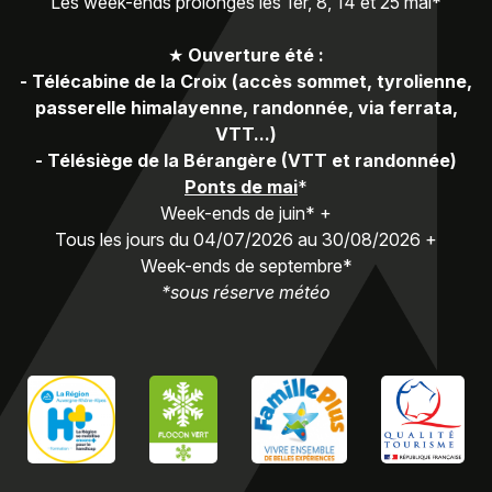
Les week-ends prolongés les 1er, 8, 14 et 25 mai*
★
Ouverture été :
-
Télécabine de la Croix (accès sommet, tyrolienne,
passerelle himalayenne, randonnée, via ferrata,
VTT...)
-
Télésiège de la Bérangère (VTT et randonnée)
Ponts de mai
*
Week-ends de juin* +
Tous les jours du 04/07/2026 au 30/08/2026 +
Week-ends de septembre*
*sous réserve météo