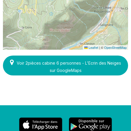
Leaflet
|
©
OpenStreetMap
Voir 2pièces cabine 6 personnes - L'Ecrin des Neiges
sur GoogleMaps