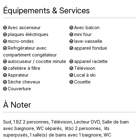
Équipements & Services
Avec ascenseur
Avec balcon
plaques éléctriques
mini four
micro-ondes
lave-vaisselle
Refrigérateur avec
appareil fondue
compartiment congélateur
autocuiseur / cocotte minute
appareil raclette
cafetière à filtre
Télévision
Aspirateur
Local à ski
Sèche cheveux
Couette
Couverture
À Noter
Sud
1
BZ 2 personnes
Télévision
Lecteur DVD
Salle de bain
avec baignoire
WC séparés
lit(s) 2 personnes
lits
superposés
1
salle(s) de bains avec 1 baignoire
WC