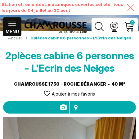
Station et remontées mécaniques ouvertes cet été : tous
les jours du 04 juillet au 30 août
0
MENU
Accueil
/
2pièces cabine 6 personnes - L'Ecrin des Neiges
MON COMPTE
2pièces cabine 6 personnes
VOIR MON PANIER
- L'Ecrin des Neiges
CHAMROUSSE 1750 - ROCHE BÉRANGER
40
M²
Ajouter à mes favoris