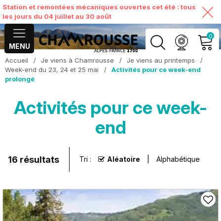
Station et remontées mécaniques ouvertes cet été : tous
les jours du 04 juillet au 30 août
0
MENU
Accueil
/
Je viens à Chamrousse
/
Je viens au printemps
/
MON COMPTE
Week-end du 23, 24 et 25 mai
/
Activités pour ce week-end
prolongé
VOIR MON PANIER
Activités pour ce week-
end
16
résultats
Tri :
Aléatoire
Alphabétique