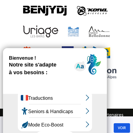
FAQ
Recrutement
Marchés publics
Partenaires
Plan du site
Mentions légales
Chamrousse
Politique de confidentialité
VOIR
GRATUIT - Sur Google Play