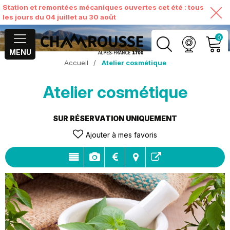
Station et remontées mécaniques ouvertes cet été : tous
les jours du 04 juillet au 30 août
0
MENU
Accueil
/
Atelier cosmétique
MON COMPTE
Atelier cosmétique
VOIR MON PANIER
SUR RÉSERVATION UNIQUEMENT
Ajouter à mes favoris