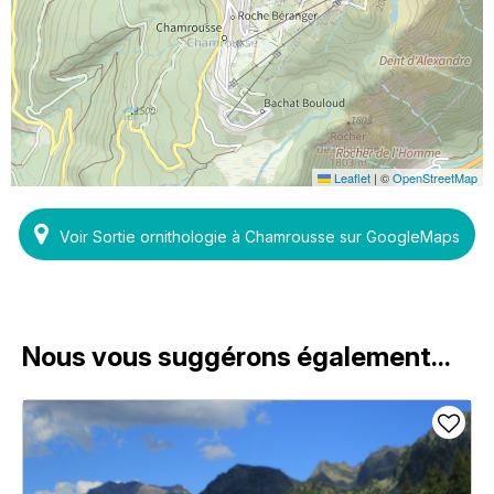
Leaflet
|
©
OpenStreetMap
Voir Sortie ornithologie à Chamrousse sur GoogleMaps
Nous vous suggérons également...