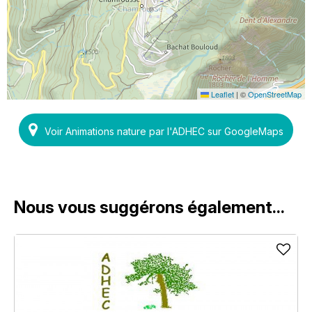
Leaflet
|
©
OpenStreetMap
Voir Animations nature par l'ADHEC sur GoogleMaps
Nous vous suggérons également...