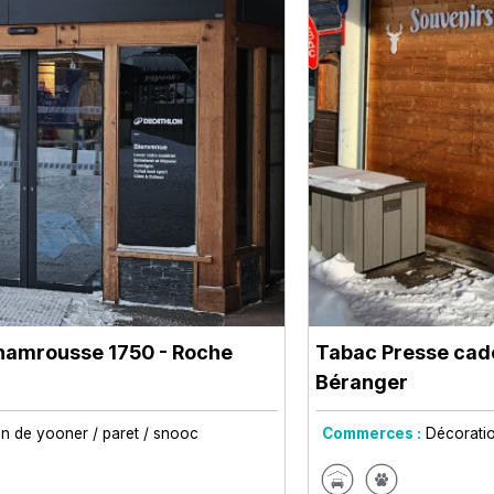
hamrousse 1750 - Roche
Tabac Presse cad
Béranger
n de yooner / paret / snooc
Commerces :
Décoratio