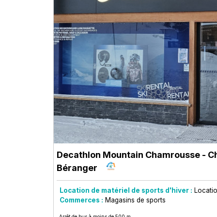
Decathlon Mountain Chamrousse
- C
Béranger
Location de matériel de sports d'hiver :
Locatio
Commerces :
Magasins de sports
Arrêt de bus à moins de 500 m