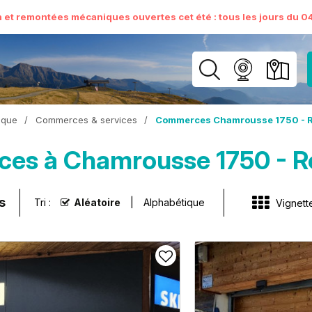
n et remontées mécaniques ouvertes cet été : tous les jours du 04 
ique
/
Commerces & services
/
Commerces Chamrousse 1750 - R
es à Chamrousse 1750 - R
s
Tri :
Aléatoire
Alphabétique
Vignett