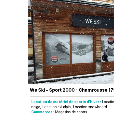
We Ski - Sport 2000
- Chamrousse 17
Location de matériel de sports d'hiver :
Locatio
neige
Location ski alpin
Location snowboard
Commerces :
Magasins de sports