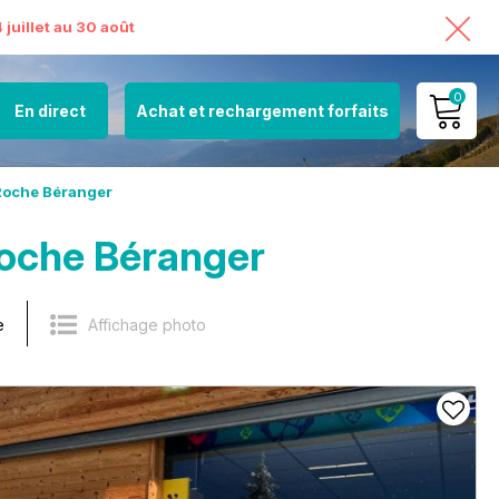
juillet au 30 août
0
En direct
Achat et rechargement forfaits
MON COMPTE
oche Béranger
VOIR MON PANIER
oche Béranger
e
Affichage photo