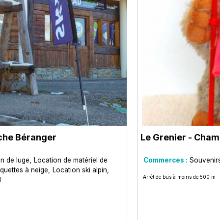
che Béranger
Le Grenier
- Chamr
n de luge
Location de matériel de
Commerces :
Souvenir
quettes à neige
Location ski alpin
Arrêt de bus à moins de 500 m
d