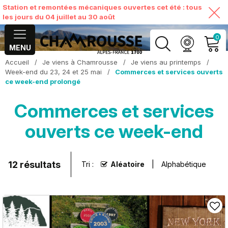
Station et remontées mécaniques ouvertes cet été : tous
les jours du 04 juillet au 30 août
0
MENU
Accueil
/
Je viens à Chamrousse
/
Je viens au printemps
/
MON COMPTE
Week-end du 23, 24 et 25 mai
/
Commerces et services ouverts
ce week-end prolongé
VOIR MON PANIER
Commerces et services
ouverts ce week-end
12
résultats
Tri :
Aléatoire
Alphabétique