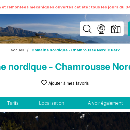
n et remontées mécaniques ouvertes cet été : tous les jours du 04 
Accueil
/
Domaine nordique - Chamrousse Nordic Park
e nordique - Chamrousse Nord
Ajouter à mes favoris
Tarifs
Localisation
A voir également