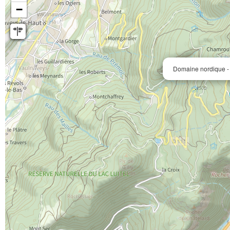
−
Domaine nordique -