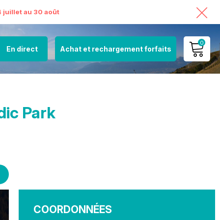
juillet au 30 août
0
En direct
Achat et rechargement forfaits
MON COMPTE
VOIR MON PANIER
ic Park
COORDONNÉES