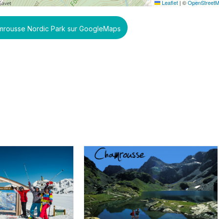
Leaflet
|
©
OpenStreet
amrousse Nordic Park sur GoogleMaps