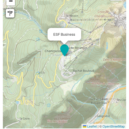
−
ESF Business
Leaflet
|
©
OpenStreetMap