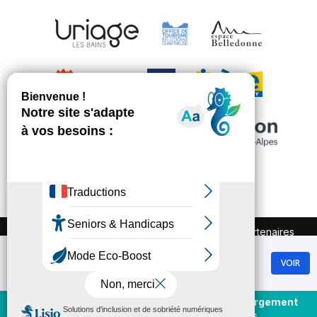
FAQ
Recrutement
Marchés publics
Partenaires
Plan du site
Mentions légales
Chamrousse
Politique de confidentialité
VOIR
GRATUIT - Sur Google Play
Conditions Générales de Vente
Gestion des cookies
Achat et rechargement
En direct
forfaits