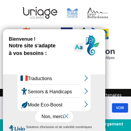
FAQ
Recrutement
Marchés publics
Partenaires
Plan du site
Mentions légales
Chamrousse
Politique de confidentialité
VOIR
GRATUIT - Sur Google Play
Conditions Générales de Vente
Gestion des cookies
Achat et rechargement
En direct
forfaits