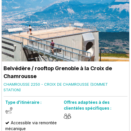
Belvédère / rooftop Grenoble à la Croix de
Chamrousse
CHAMROUSSE 2250 - CROIX DE CHAMROUSSE (SOMMET
STATION)
Type d'itinéraire :
Offres adaptées à des
clientèles spécifiques :
Accessible via remontée
mécanique