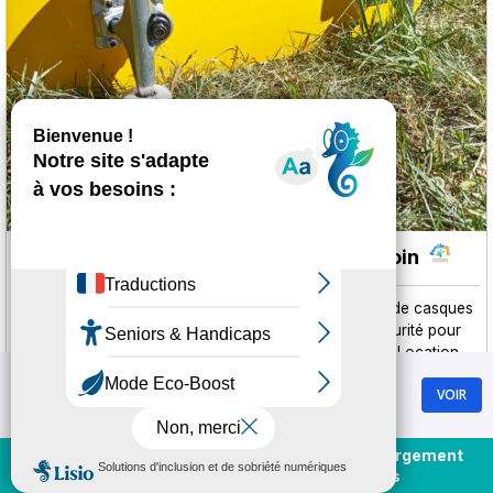
Vernon Sport
- Chamrousse 1650 - Recoin
Location de matériel de sports d'hiver :
Location de casques
de ski
Location de luge
Location de matériel de sécurité pour
la montagne en hiver
Location de raquettes à neige
Location
de vêtements de ski
Location de yooner / paret / snooc
Chamrousse
VOIR
Location ski alpin
Location ski de fond
Location ski de
GRATUIT - Sur Google Play
freerando
Location ski de randonnée
Location snowblade /
miniski
Location snowboard
Location splitboard
Achat et rechargement
Commerces :
Magasins de sports
En direct
forfaits