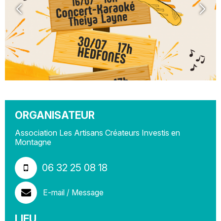
ORGANISATEUR
Association Les Artisans Créateurs Investis en
Montagne
06 32 25 08 18
E-mail / Message
LIEU