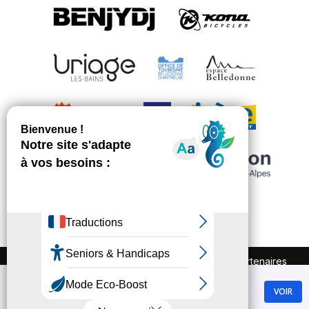
FAQ
Recrutement
Marchés publics
Partenaires
Plan du site
Mentions légales
Chamrousse
Politique de confidentialité
VOIR
GRATUIT - Sur Google Play
Conditions Générales de Vente
Gestion des cookies