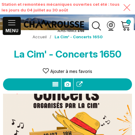
Station et remontées mécaniques ouvertes cet été : tous
les jours du 04 juillet au 30 août
0
MENU
Accueil
/
La Cim' - Concerts 1650
MON COMPTE
La Cim' - Concerts 1650
VOIR MON PANIER
Ajouter à mes favoris