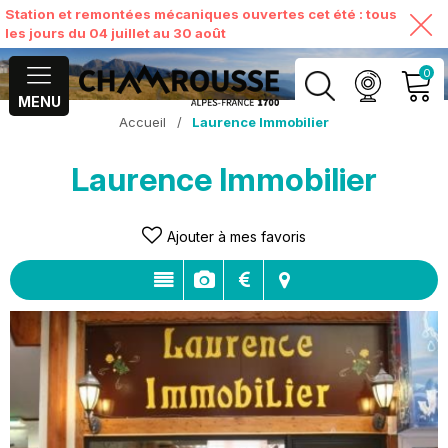
Station et remontées mécaniques ouvertes cet été : tous
les jours du 04 juillet au 30 août
0
MENU
Accueil
/
Laurence Immobilier
MON COMPTE
Laurence Immobilier
VOIR MON PANIER
Ajouter à mes favoris