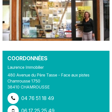
COORDONNÉES
Laurence Immobilier
480 Avenue du Père Tasse - Face aux pistes
Chamrousse 1750
38410
CHAMROUSSE
04 76 51 18 49
06 17 25 25 49