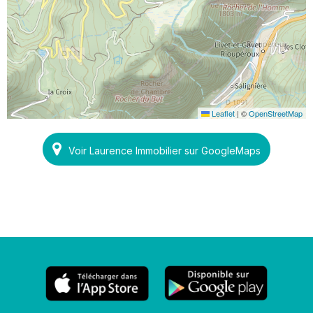
Leaflet
|
©
OpenStreetMap
Voir Laurence Immobilier sur GoogleMaps