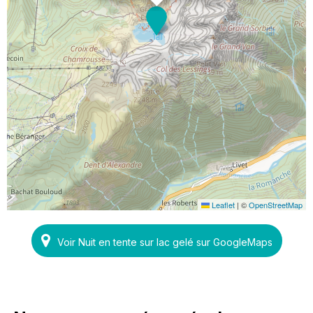
Leaflet
|
©
OpenStreetMap
Voir Nuit en tente sur lac gelé sur GoogleMaps