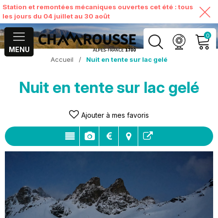
Station et remontées mécaniques ouvertes cet été : tous
les jours du 04 juillet au 30 août
0
MENU
Accueil
/
Nuit en tente sur lac gelé
MON COMPTE
Nuit en tente sur lac gelé
VOIR MON PANIER
Ajouter à mes favoris