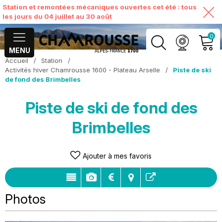
Station et remontées mécaniques ouvertes cet été : tous
les jours du 04 juillet au 30 août
0
MENU
Accueil
/
Station
/
MON COMPTE
Activités hiver Chamrousse 1600 - Plateau Arselle
/
Piste de ski
de fond des Brimbelles
VOIR MON PANIER
Piste de ski de fond des
Brimbelles
Ajouter à mes favoris
Photos