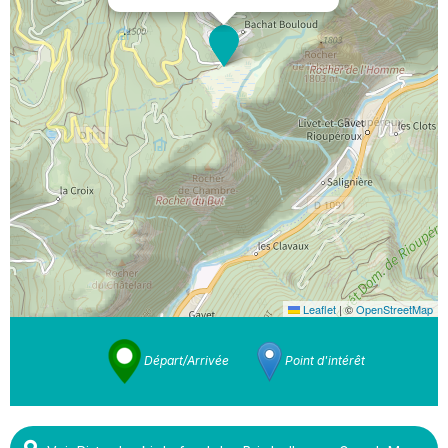
Leaflet
|
©
OpenStreetMap
Départ/Arrivée
Point d'intérêt