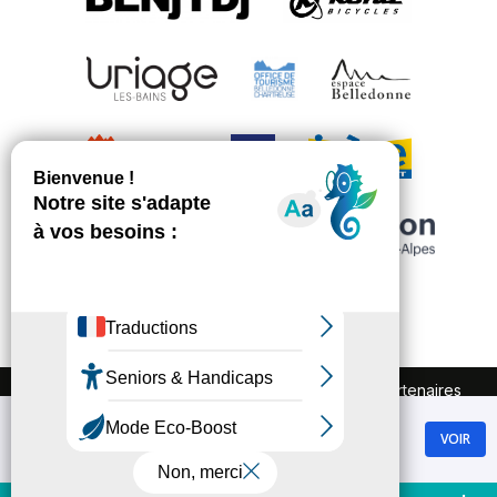
FAQ
Recrutement
Marchés publics
Partenaires
Plan du site
Mentions légales
Chamrousse
Politique de confidentialité
VOIR
GRATUIT - Sur Google Play
Conditions Générales de Vente
Gestion des cookies