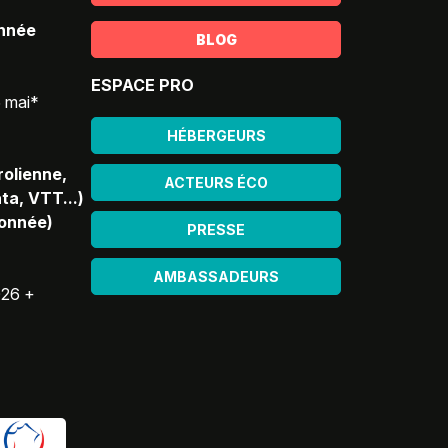
année
BLOG
ESPACE PRO
5 mai*
HÉBERGEURS
rolienne,
ACTEURS ÉCO
ta, VTT...)
donnée)
PRESSE
AMBASSADEURS
026 +