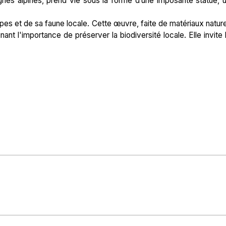
s alpines, prend vie sous la forme d’une imposante statue, 
lpes et de sa faune locale. Cette œuvre, faite de matériaux nature
ant l'importance de préserver la biodiversité locale. Elle invite 