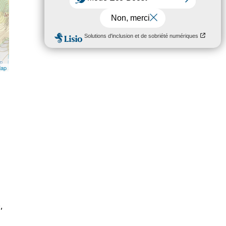
Map
,