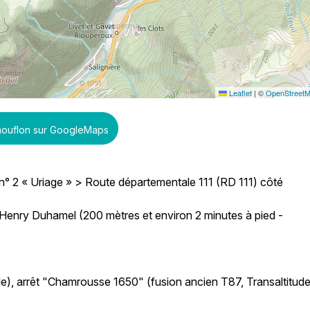
Leaflet
|
©
OpenStreet
 mouflon sur GoogleMaps
 n° 2 « Uriage » > Route départementale 111 (RD 111) côté
enry Duhamel (200 mètres et environ 2 minutes à pied -
ble), arrêt "Chamrousse 1650" (fusion ancien T87, Transaltitude