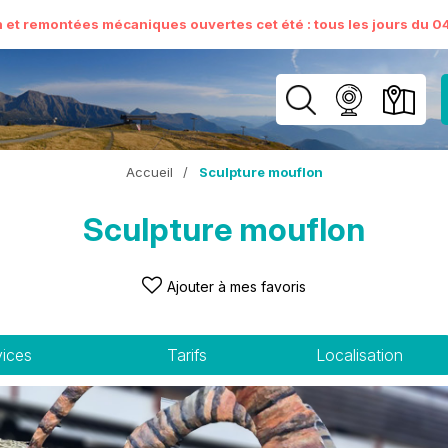
n et remontées mécaniques ouvertes cet été : tous les jours du 04 
Accueil
/
Sculpture mouflon
Sculpture mouflon
Ajouter à mes favoris
vices
Tarifs
Localisation