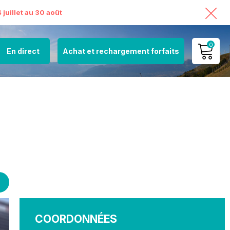
juillet au 30 août
0
En direct
Achat et rechargement forfaits
MON COMPTE
VOIR MON PANIER
COORDONNÉES