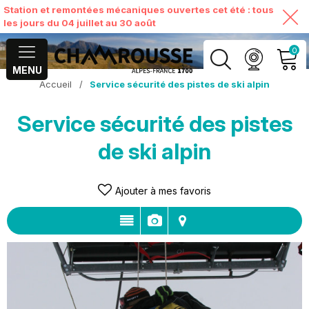
Station et remontées mécaniques ouvertes cet été : tous
les jours du 04 juillet au 30 août
0
MENU
Accueil
/
Service sécurité des pistes de ski alpin
MON COMPTE
Service sécurité des pistes
VOIR MON PANIER
de ski alpin
Ajouter à mes favoris