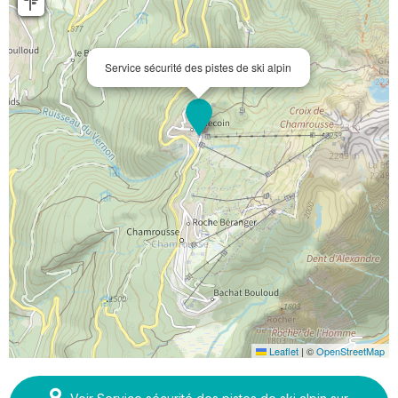
Service sécurité des pistes de ski alpin
Leaflet
|
©
OpenStreetMap