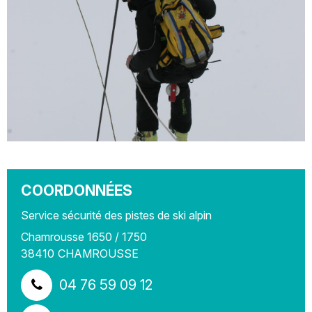
COORDONNÉES
Service sécurité des pistes de ski alpin
Chamrousse 1650 / 1750
38410
CHAMROUSSE
04 76 59 09 12