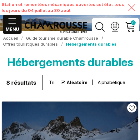
Station et remontées mécaniques ouvertes cet été : tous
les jours du 04 juillet au 30 août
0
MENU
Accueil
/
Guide tourisme durable Chamrousse
/
MON COMPTE
Offres touristiques durables
/
Hébergements durables
Hébergements durables
VOIR MON PANIER
8
résultats
Tri :
Aléatoire
Alphabétique