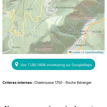
Leaflet
|
©
OpenStreetMap
Voir TUBE PARK snowtubing sur GoogleMaps
Criteres internes :
Chamrousse 1750 - Roche Béranger