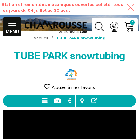
Station et remontées mécaniques ouvertes cet été : tous
les jours du 04 juillet au 30 août
0
MENU
Accueil
/
TUBE PARK snowtubing
MON COMPTE
TUBE PARK snowtubing
VOIR MON PANIER
Ajouter à mes favoris