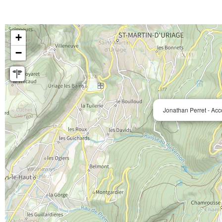
+
−
Jonathan Perret - A