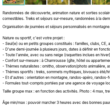
Randonnées de découverte, animation nature et sorties scolaire
comestibles. Treks et séjours sur-mesure, randonnées à la deman
Organisation de journées et séjours personnalisés en montagne
Nature ou sportif, c'est votre projet :
- Seul(e) ou en petits groupes constitués : familles, clubs, CE, am
- D'une demi-journée à plusieurs jours, dates à définir en fonc
- Toute l'année, avec ou sans neige (raquettes inclues en hiver
- Confort sur-mesure : à Chamrousse (gîte, hôtel ou appartemen
- Thèmes naturalistes : ornitho, observation/photo animalière, as
- Thèmes sportifs : treks, sommets mythiques, bivouacs été/hive
- Et d'autres : orientation en montagne, randos-apéro, randos-fo
- Formules tout-compris portées par une agence de voyage lo
Taille groupe max : en fonction des activités. Photo : 4 max, tr
Âge min/max : pouvoir marcher 3 heures avec des bonnes pau