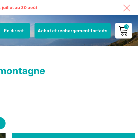
juillet au 30 août
0
En direct
Achat et rechargement forfaits
MON COMPTE
VOIR MON PANIER
 montagne