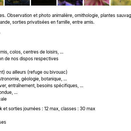
s. Observation et photo animalière, ornithologie, plantes sauva
de, sorties privatisées en famille, entre amis.
.
is, colos, centres de loisirs, ...
tion de nos dispos respectives
)
t) ou ailleurs (refuge ou bivouac)
tronomie, géologie, botanique, ...
r, entraînement, besoins spécifiques, ...
ndue, ...
cale
ek et sorties journées : 12 max, classes : 30 max
ses