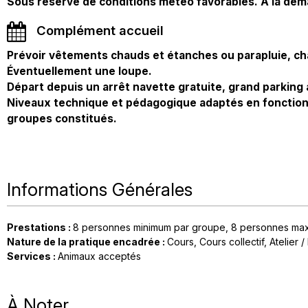
Sous réserve de conditions météo favorables. A la de
Complément accueil
Prévoir vêtements chauds et étanches ou parapluie, c
Éventuellement une loupe.
Départ depuis un arrêt navette gratuite, grand parking 
Niveaux technique et pédagogique adaptés en fonction 
groupes constitués.
Informations Générales
Prestations
:
8
personnes minimum par groupe
8
personnes ma
Nature de la pratique encadrée
:
Cours
Cours collectif
Atelier /
Services
:
Animaux acceptés
À Noter