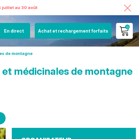
juillet au 30 août
0
En direct
Achat et rechargement forfaits
MON COMPTE
les de montagne
VOIR MON PANIER
s et médicinales de montagne