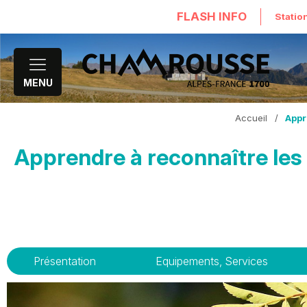
FLASH INFO
Statio
MENU
Accueil
/
Appr
Apprendre à reconnaître les
Présentation
Equipements, Services