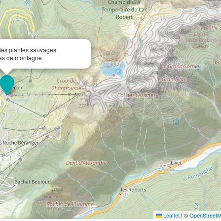
les plantes sauvages
les de montagne
Leaflet
|
©
OpenStreet