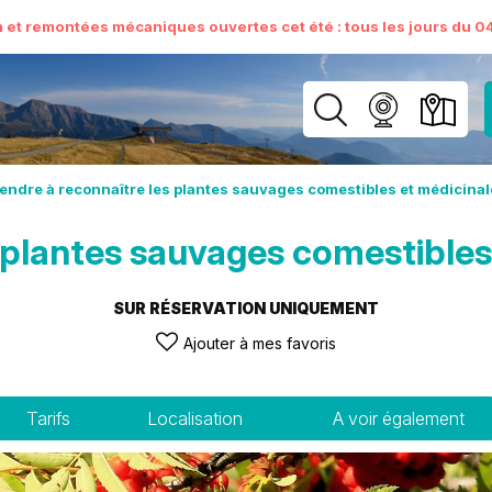
n et remontées mécaniques ouvertes cet été : tous les jours du 04 
endre à reconnaître les plantes sauvages comestibles et médicina
 plantes sauvages comestible
SUR RÉSERVATION UNIQUEMENT
Ajouter à mes favoris
Tarifs
Localisation
A voir également