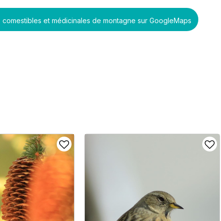
es comestibles et médicinales de montagne sur GoogleMaps