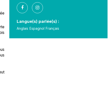
née
Langue(s) parlée(s) :
rte
Anglais
Espagnol
Français
ois
ous
ous
eut