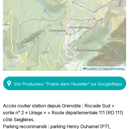
Leaflet
|
©
OpenStreetMap
Voir Producteur "Prairie dans l'Assiette" sur GoogleMaps
Accès routier station depuis Grenoble : Rocade Sud >
sortie n° 2 « Uriage » > Route départementale 111 (RD 111)
côté Seiglières.
Parking recommandé : parking Henry Duhamel (P7),