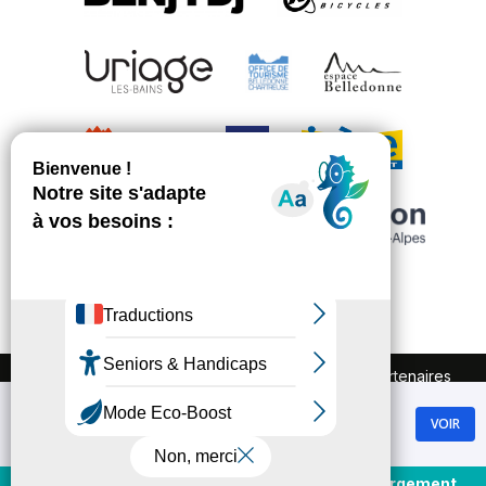
FAQ
Recrutement
Marchés publics
Partenaires
Plan du site
Mentions légales
Chamrousse
Politique de confidentialité
VOIR
GRATUIT - Sur Google Play
Conditions Générales de Vente
Gestion des cookies
Achat et rechargement