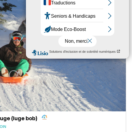
luge (luge bob)
OIN