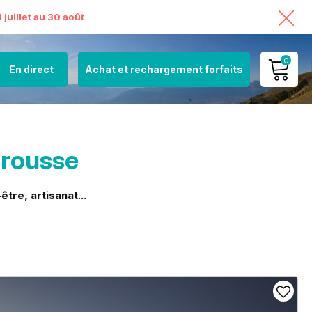
juillet au 30 août
0
En direct
Achat et rechargement forfaits
MON COMPTE
VOIR MON PANIER
mrousse
tre, artisanat...