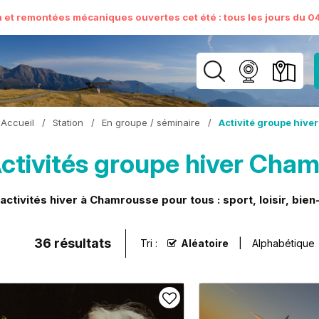
n et remontées mécaniques ouvertes cet été : tous les jours du 04 
Accueil
/
Station
/
En groupe / séminaire
/
Activité groupe hiver
ctivités groupe hiver Cha
activités hiver à Chamrousse pour tous : sport, loisir, bien-ê
36
résultats
Tri :
Aléatoire
Alphabétique