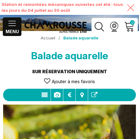
Station et remontées mécaniques ouvertes cet été : tous
les jours du 04 juillet au 30 août
0
MENU
Accueil
/
Balade aquarelle
MON COMPTE
Balade aquarelle
VOIR MON PANIER
SUR RÉSERVATION UNIQUEMENT
Ajouter à mes favoris