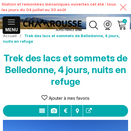
Station et remontées mécaniques ouvertes cet été : tous
les jours du 04 juillet au 30 août
0
MENU
Accueil
/
Trek des lacs et sommets de Belledonne, 4 jours,
MON COMPTE
nuits en refuge
Trek des lacs et sommets de
VOIR MON PANIER
Belledonne, 4 jours, nuits en
refuge
Ajouter à mes favoris