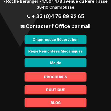
•
Roche Béranger - 1750 : 478 avenue du Père Tasse
38410 Chamrousse
+ 33 (0)4 76 89 92 65
Contacter l'Office par mail
Chamrousse Réservation
Régie Remontées Mécaniques
Mairie
BROCHURES
BOUTIQUE
BLOG