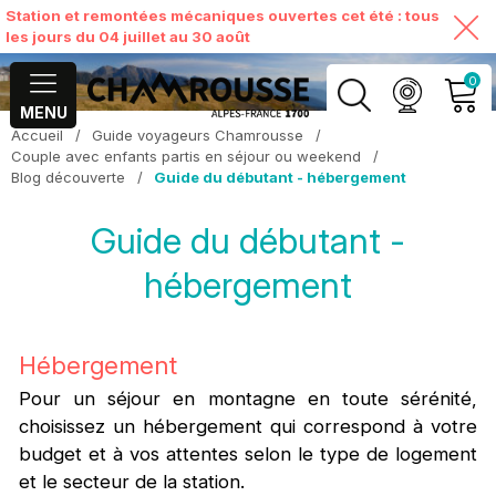
Station et remontées mécaniques ouvertes cet été : tous
les jours du 04 juillet au 30 août
0
MENU
Accueil
/
Guide voyageurs Chamrousse
/
MON COMPTE
Couple avec enfants partis en séjour ou weekend
/
Blog découverte
/
Guide du débutant - hébergement
VOIR MON PANIER
Guide du débutant -
hébergement
Hébergement
Pour un séjour en montagne en toute sérénité,
choisissez un hébergement qui correspond à votre
budget et à vos attentes selon le type de logement
et le secteur de la station.