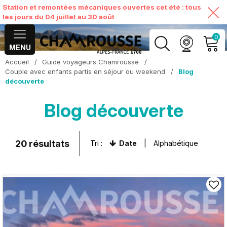
Station et remontées mécaniques ouvertes cet été : tous
les jours du 04 juillet au 30 août
0
MENU
Accueil
/
Guide voyageurs Chamrousse
/
MON COMPTE
Couple avec enfants partis en séjour ou weekend
/
Blog
découverte
VOIR MON PANIER
Blog découverte
20
résultats
Tri :
Date
Alphabétique