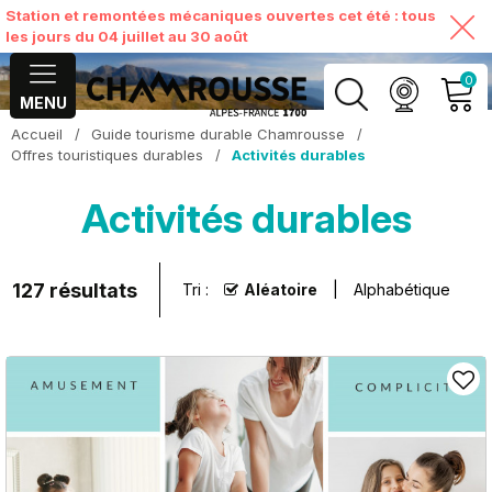
Station et remontées mécaniques ouvertes cet été : tous
les jours du 04 juillet au 30 août
0
MENU
Accueil
/
Guide tourisme durable Chamrousse
/
MON COMPTE
Offres touristiques durables
/
Activités durables
Activités durables
VOIR MON PANIER
127
résultats
Tri :
Aléatoire
Alphabétique