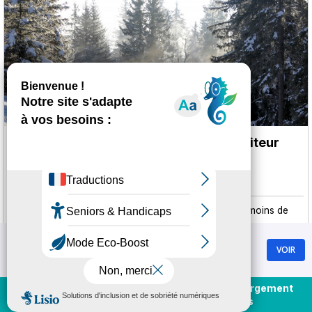
Ski hors-piste accompagné par un moniteur
ESF
CHAMROUSSE 1750 - ROCHE BÉRANGER
Arrêt de bus à moins de 500 m
Arrêt navette à moins de
300 m
Chamrousse
VOIR
Plus d'informations
GRATUIT - Sur Google Play
Achat et rechargement
En direct
forfaits